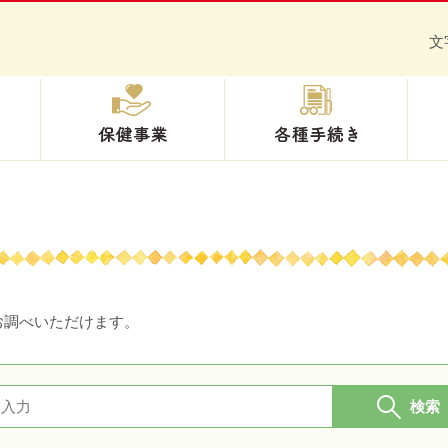
文
健保の給付
保健事業
各種
お調べいただけます。
検索